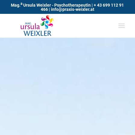
a
Mag.
Ursula Weixler - Psychotherapeutin |
+ 43 699 112 91
466
|
info@praxis-weixler.at